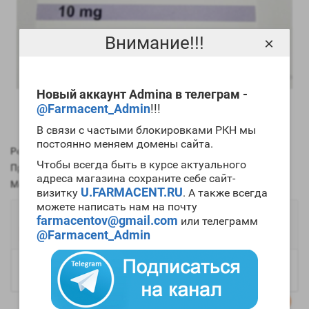
Внимание!!!
×
Новый аккаунт Admina в телеграм -
@Farmacent_Admin
!!!
В связи с частыми блокировками РКН мы
постоянно меняем домены сайта.
Рейтинг:
Чтобы всегда быть в курсе актуального
Производитель:
Apteka (Original)
адреса магазина сохраните себе сайт-
Модель:
349845
U.FARMACENT.RU
визитку
. А также всегда
можете написать нам на почту
1056р.
farmacentov@gmail.com
или телеграмм
@Farmacent_Admin
В наличии