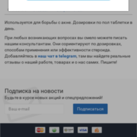
1
0
Описание
Отзывы
Вопрос - Ответ
Используется для борьбы с акне. Дозировки по пол таблетки в
день.
При любых возникающих вопросах вы смело можете писать
нашим консультантам. Они сориентируют по дозировках,
способам применения или эффективности стероида.
Добавляйтесь в
наш чат в telegram
, там вы найдете реальные
отзывы о нашей работе, товарах и о нас самих. Пишите!
Подписка на новости
Будьте в курсе новых акций и спецпредложений!
Подписаться