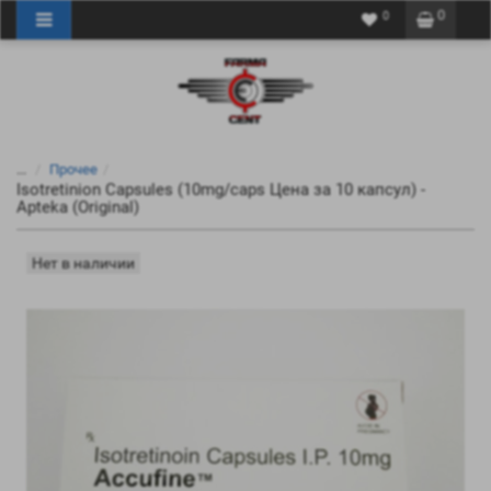
0
0
...
Прочее
Isotretinion Capsules (10mg/caps Цена за 10 капсул) -
Apteka (Original)
Нет в наличии