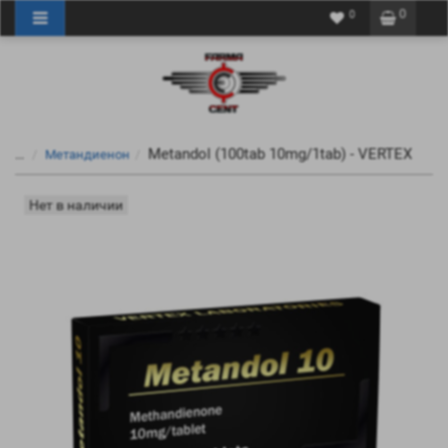
0
0
Metandol (100tab 10mg/1tab) - VERTEX
...
Метандиенон
Нет в наличии