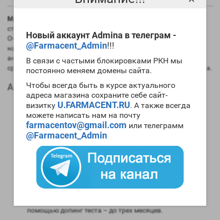
Metandol VERTEX
был синтезирован еще в прошедшем
столетии и продолжает активно использоваться билдерами.
Новый аккаунт Admina в телеграм -
Очень часто
Metandol VERTEX курс
становится первым для
@Farmacent_Admin
!!!
начинающих билдеров. В то же время используют этот
анаболик и опытные билдеры. Следует заметить, что в
В связи с частыми блокировками РКН мы
сравнении с другими ААС,
Metandol VERTEX цена
минимальна.
постоянно меняем домены сайта.
Чтобы всегда быть в курсе актуального
Анаболический профиль Metandol VERTEX
адреса магазина сохраните себе сайт-
Анаболические свойства – 200 процентов от мужского
U.FARMACENT.RU
визитку
. А также всегда
гормона;
можете написать нам на почту
Андрогенные свойства – 50 процентов от мужского
farmacentov@gmail.com
или телеграмм
гормона;
@Farmacent_Admin
Способность конвертироваться в женские гормоны
(ароматизация) – есть (невысока);
Степень нагрузки на печень – средняя;
Форма выпуска – таблетированная, инъекционная;
Длительность воздействия на организм – от 6 до 8
часов;
Время обнаружения следов применения препарат с
помощью допинг теста – до трех месяцев.