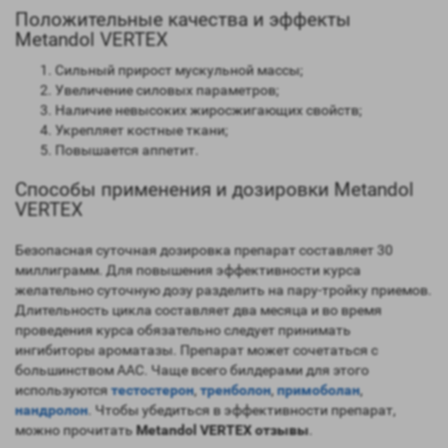
Положительные качества и эффекты
Metandol VERTEX
Сильный прирост мускульной массы;
Увеличение силовых параметров;
Наличие невысоких жиросжигающих свойств;
Укрепляет костные ткани;
Повышается аппетит.
Способы применения и дозировки Metandol
VERTEX
Безопасная суточная дозировка препарат составляет 30
миллиграмм. Для повышения эффективности курса
желательно суточную дозу разделить на пару-тройку приемов.
Длительность цикла составляет два месяца и во время
проведения курса обязательно следует принимать
ингибиторы ароматазы. Препарат может сочетаться с
большинством ААС. Чаще всего билдерами для этого
используются
тестостерон
,
тренболон
,
примоболан
,
нандролон
. Чтобы убедиться в эффективности препарат,
можно прочитать
Metandol VERTEX отзывы
.