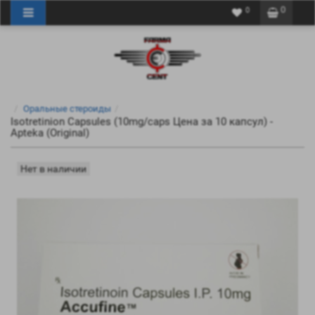
0
0
Оральные стероиды
Isotretinion Capsules (10mg/caps Цена за 10 капсул) -
Apteka (Original)
Нет в наличии