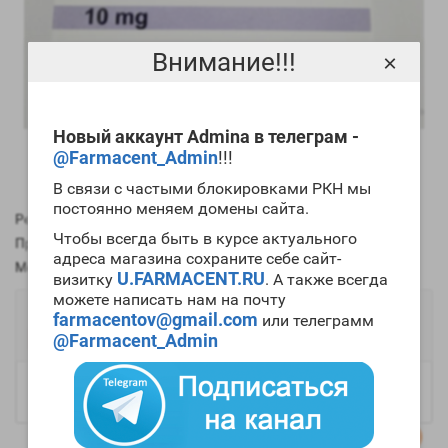
Внимание!!!
×
Новый аккаунт Admina в телеграм -
@Farmacent_Admin
!!!
В связи с частыми блокировками РКН мы
постоянно меняем домены сайта.
Рейтинг:
Чтобы всегда быть в курсе актуального
Производитель:
Apteka (Original)
адреса магазина сохраните себе сайт-
Модель:
349845
U.FARMACENT.RU
визитку
. А также всегда
можете написать нам на почту
1056р.
farmacentov@gmail.com
или телеграмм
@Farmacent_Admin
В наличии