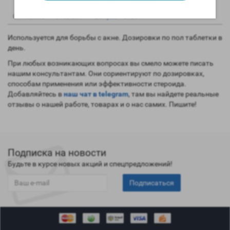
1
0
Описание
Отзывы
Вопрос - Ответ
Используется для борьбы с акне. Дозировки по пол таблетки в
день.
При любых возникающих вопросах вы смело можете писать
нашим консультантам. Они сориентируют по дозировках,
способам применения или эффективности стероида.
Добавляйтесь в
наш чат в telegram
, там вы найдете реальные
отзывы о нашей работе, товарах и о нас самих. Пишите!
Подписка на новости
Будьте в курсе новых акций и спецпредложений!
Подписаться