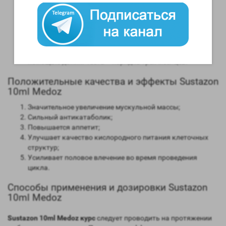
Способность конвертироваться в женские гормоны
(ароматизация) – высокая;
Степень нагрузки на печень – отсутствует;
Форма выпуска – инъекционная;
Длительность воздействия на организм – 10 дней;
Время обнаружения следов применения препарат с
помощью допинг теста – порядка трех месяцев.
Положительные качества и эффекты Sustazon
10ml Medoz
Значительное увеличение мускульной массы;
Сильный антикатаболик;
Повышается аппетит;
Улучшает качество кислородного питания клеточных
структур;
Усиливает половое влечение во время проведения
цикла.
Способы применения и дозировки Sustazon
10ml Medoz
Sustazon 10ml Medoz курс
следует проводить на протяжении