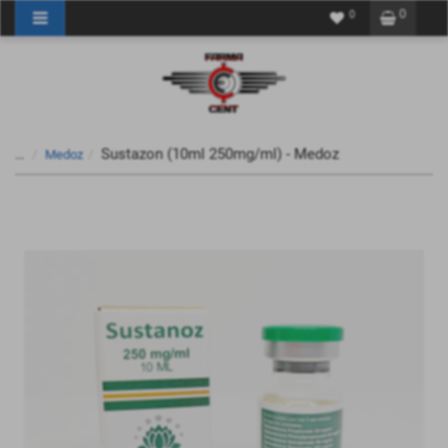
0
0
Sustazon (10ml 250mg/ml) - Medoz
...
Medoz