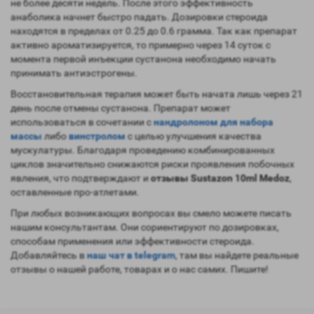
не более десяти недель. После этого эффективность
анаболика начнет быстро падать. Дозировки стероида
находятся в пределах от 0.25 до 0.6 грамма. Так как препарат
активно ароматизируется, то примерно через 14 суток с
момента первой инъекции сустанона необходимо начать
принимать антиэстрогены.
Восстановительная терапия может быть начата лишь через 21
день после отмены сустанона. Препарат может
использоваться в сочетании с
нандролоном
для набора
массы
либо
винстролом
с целью улучшения качества
мускулатуры. Благодаря проведению комбинированных
циклов значительно снижаются риски проявления побочных
явления, что подтверждают и
отзывы Sustazon 10ml Medoz
,
оставленные про-атлетами.
При любых возникающих вопросах вы смело можете писать
нашим консультантам. Они сориентируют по дозировках,
способам применения или эффективности стероида.
Добавляйтесь в
наш чат в telegram
, там вы найдете реальные
отзывы о нашей работе, товарах и о нас самих. Пишите!