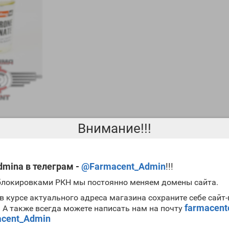
Внимание!!!
mina в телеграм -
@Farmacent_Admin
!!!
она является именно ципионат. Это хорошо в плане его силы, но 
используется в сочетании с другими ААС. Если вам необходим
мощ
 блокировками РКН мы постоянно меняем домены сайта.
harma
.
в курсе актуального адреса магазина сохраните себе сайт
farmacen
. А также всегда можете написать нам на почту
Cypionate 250mg Medil Pharma
cent_Admin
в сравнении мужским гормоном;