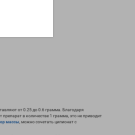
тавляют от 0.25 до 0.6 грамма. Благодаря
препарат в количестве 1 грамма, это не приводит
ор массы
, можно сочетать ципионат с