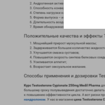
Андрогенная активность – 100 процентов в с
Способность конвертироваться в женские го
Степень нагрузки на печень – отсутствует;
Форма выпуска – инъекционная;
Длительность воздействия на организм – 15-1
Время обнаружения следов применения препар
Положительные качества и эффекты Te
Мощнейший прирост мускульной массы;
Задерживается большое количество жидкост
Улучшается смазка суставов;
Повышается скорость синтеза белковых соед
Усиливается аппетит;
Возрастает сексуальное желание.
Способы применения и дозировки Test
Курс Testosterone Cypionate 250mg Medil Pharma
дл
большому сроку полувыведения достаточно делать 
к повышению эффективности цикла. А вот риски п
нандролоном
. У нас в магазине
цена Testosterone 