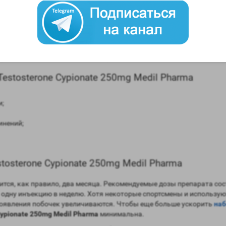
равнении с мужским гормоном;
рмоны (ароматизация) – высокая;
6 дней;
ат с помощью допинг теста – три месяца.
stosterone Cypionate 250mg Medil Pharma
и;
инений;
osterone Cypionate 250mg Medil Pharma
ится, как правило, два месяца. Рекомендуемые дозы препарата сос
одну инъекцию в неделю. Хотя некоторые спортсмены и используют 
роявления побочек увеличиваются. Чтобы еще больше ускорить
наб
Cypionate 250mg Medil Pharma
минимальна.