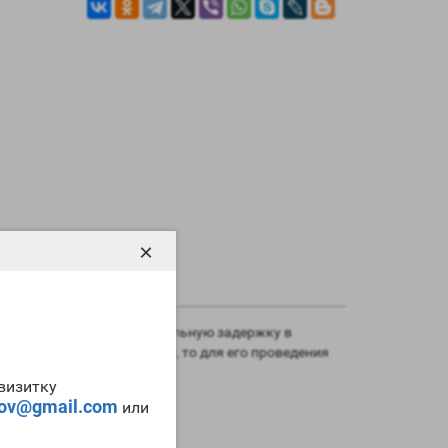
×
в то же время вызывает сильную задержку в
ный массонаборный цикл
, то для его проведения
-визитку
tov@gmail.com
или