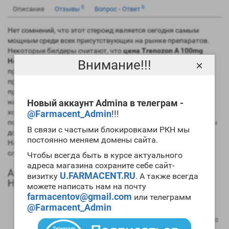
0
0
Описание
Отзывы
Вопрос - Ответ
Нет сомнений, что этот стероид является сегодня самым
мощным среди всех присутствующих на рынке препаратов.
Некоторые билдеры считают, что
цена Trenozon A 100mg
Horizon
завышена, но после первого же правильно
Внимание!!!
×
проведенного цикла препарата мнение меняется на
противоположное. Сегодня спортивная фармакологическая
промышленность выпускает три эфира этого препарат, а
наиболее популярными являются ацетат и энантат. Если вы
Новый аккаунт Admina в телеграм -
хотите набирать большое количество
мускульной массы
, то
@Farmacent_Admin
!!!
попробуйте
купить Trenozon A 100mg Horizon
. Но при этом вы
В связи с частыми блокировками РКН мы
должны уже иметь значительный «химический» стаж.
постоянно меняем домены сайта.
Начинающим билдерам этот препарат использовать не
следует.
Чтобы всегда быть в курсе актуального
адреса магазина сохраните себе сайт-
Анаболический профиль Trenozon A 100mg
U.FARMACENT.RU
визитку
. А также всегда
Horizon
можете написать нам на почту
farmacentov@gmail.com
или телеграмм
Анаболическая активность – 400 процентов в
@Farmacent_Admin
сравнении мужским гормоном;
Андрогенная активность – 200 процентов в сравнении с