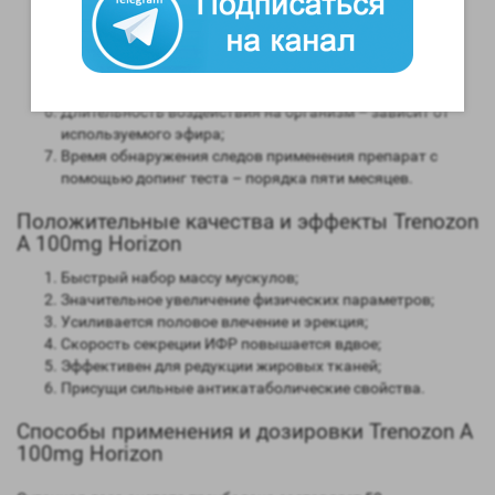
мужским гормоном;
Способность конвертироваться в женские гормоны
(ароматизация) – нет;
Степень нагрузки на печень – отсутствует;
Форма выпуска – инъекционная;
Длительность воздействия на организм – зависит от
используемого эфира;
Время обнаружения следов применения препарат с
помощью допинг теста – порядка пяти месяцев.
Положительные качества и эффекты Trenozon
A 100mg Horizon
Быстрый набор массу мускулов;
Значительное увеличение физических параметров;
Усиливается половое влечение и эрекция;
Скорость секреции ИФР повышается вдвое;
Эффективен для редукции жировых тканей;
Присущи сильные антикатаболические свойства.
Способы применения и дозировки Trenozon A
100mg Horizon