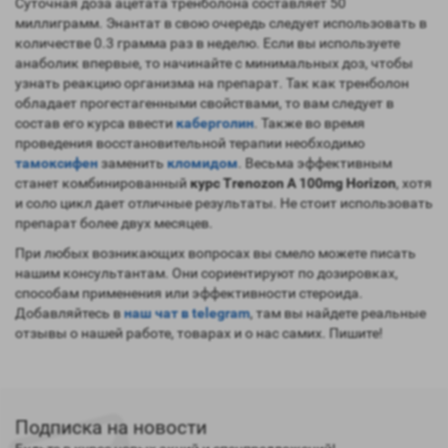
Суточная доза ацетата тренболона составляет 50
миллиграмм. Энантат в свою очередь следует использовать в
количестве 0.3 грамма раз в неделю. Если вы используете
анаболик впервые, то начинайте с минимальных доз, чтобы
узнать реакцию организма на препарат. Так как тренболон
обладает прогестагенными свойствами, то вам следует в
состав его курса ввести
каберголин
. Также во время
проведения восстановительной терапии необходимо
тамоксифен
заменить
кломидом
. Весьма эффективным
станет комбинированный
курс Trenozon A 100mg Horizon
, хотя
и соло цикл дает отличные результаты. Не стоит использовать
препарат более двух месяцев.
При любых возникающих вопросах вы смело можете писать
нашим консультантам. Они сориентируют по дозировках,
способам применения или эффективности стероида.
Добавляйтесь в
наш чат в telegram
, там вы найдете реальные
отзывы о нашей работе, товарах и о нас самих. Пишите!
Подписка на новости