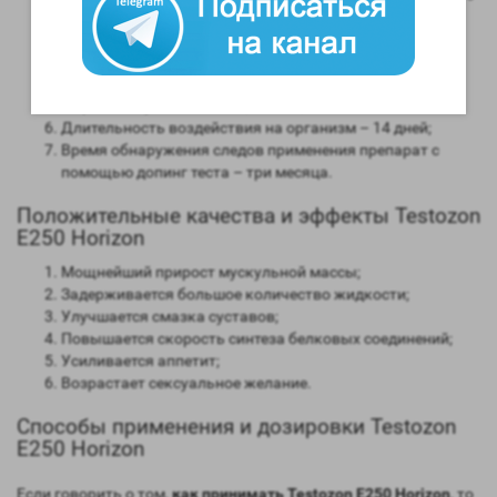
мужским гормоном;
Способность конвертироваться в женские гормоны
(ароматизация) – высокая;
Степень нагрузки на печень – отсутствует;
Форма выпуска – инъекционная;
Длительность воздействия на организм – 14 дней;
Время обнаружения следов применения препарат с
помощью допинг теста – три месяца.
Положительные качества и эффекты Testozon
E250 Horizon
Мощнейший прирост мускульной массы;
Задерживается большое количество жидкости;
Улучшается смазка суставов;
Повышается скорость синтеза белковых соединений;
Усиливается аппетит;
Возрастает сексуальное желание.
Способы применения и дозировки Testozon
E250 Horizon
Если говорить о том,
как принимать Testozon E250 Horizon
, то