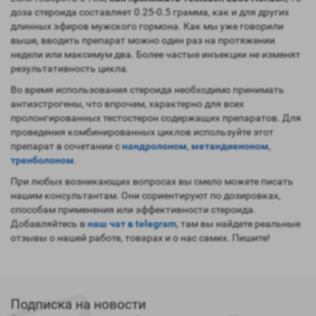
доза стероида составляет 0.25-0.5 грамма, как и для других
длинных эфиров мужского гормона. Как мы уже говорили
выше, вводить препарат можно один раз на протяжении
недели или максимум два. Более частые инъекции не изменят
результативность цикла.
Во время использования стероида необходимо принимать
антиэстрогены, что впрочем, характерно для всех
пролонгированных тестостерон содержащих препаратов. Для
проведения комбинированных циклов используйте этот
препарат в сочетании с
нандролоном
,
метандиеноном
,
тренболоном
.
При любых возникающих вопросах вы смело можете писать
нашим консультантам. Они сориентируют по дозировках,
способам применения или эффективности стероида.
Добавляйтесь в
наш чат в telegram
, там вы найдете реальные
отзывы о нашей работе, товарах и о нас самих. Пишите!
Подписка на новости