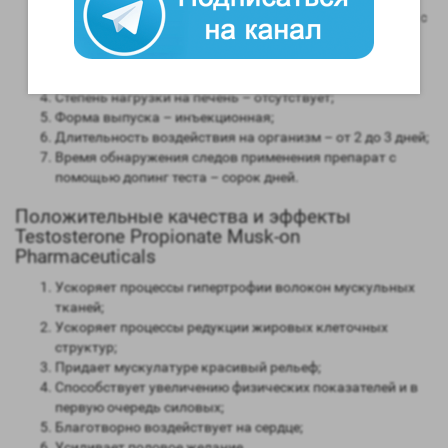
Андрогенная активность – 100 процентов в сравнении с
мужским гормоном;
Способность конвертироваться в женские гормоны
(ароматизация) – высокая;
Степень нагрузки на печень – отсутствует;
Форма выпуска – инъекционная;
Длительность воздействия на организм – от 2 до 3 дней;
Время обнаружения следов применения препарат с
помощью допинг теста – сорок дней.
Положительные качества и эффекты
Testosterone Propionate Musk-on
Pharmaceuticals
Ускоряет процессы гипертрофии волокон мускульных
тканей;
Ускоряет процессы редукции жировых клеточных
структур;
Придает мускулатуре красивый рельеф;
Способствует увеличению физических показателей и в
первую очередь силовых;
Благотворно воздействует на сердце;
Усиливает половое желание.