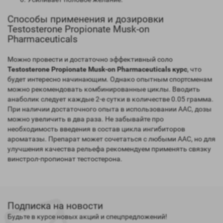
Способы применения и дозировки
Testosterone Propionate Musk-on
Pharmaceuticals
Можно провести и достаточно эффективный соло
Testosterone Propionate Musk-on Pharmaceuticals курс
, что
будет интересно начинающим. Однако опытным спортсменам
можно рекомендовать комбинированные циклы. Вводить
анаболик следует каждые 2-е сутки в количестве 0.05 грамма.
При наличии достаточного опыта в использовании ААС, дозы
можно увеличить в два раза. Не забывайте про
необходимость введения в состав цикла ингибиторов
ароматазы. Препарат может сочетаться с любыми ААС, но для
улучшения качества рельефа рекомендуем применять связку
винстрол-пропионат тестостерона.
Подписка на новости
Будьте в курсе новых акций и спецпредложений!