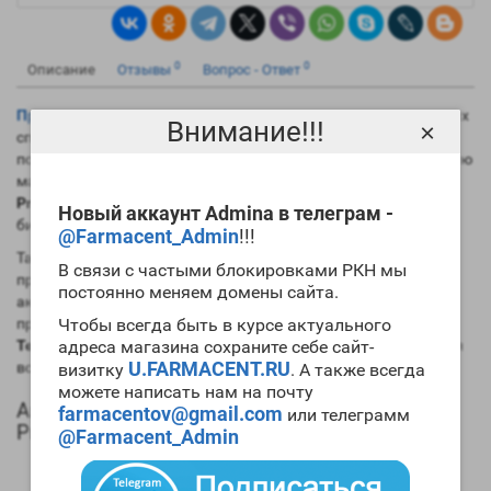
0
0
Описание
Отзывы
Вопрос - Ответ
Пропионат тестостерона
очень часто используется в силовых
Внимание!!!
×
спортивных дисциплинах. С его помощью вы можете резко
повысить свои физические параметры, набрать качественную
массу, провести отличный цикл сушки. Могут
Testosterone
Propionate Musk-on Pharmaceuticals купить
и начинающие
Новый аккаунт Admina в телеграм -
билдеры для своего первого цикла.
@Farmacent_Admin
!!!
Так как период полужизни у пропионата невысок, то риски
В связи с частыми блокировками РКН мы
проявления побочек минимальны. Также препарат не столь
постоянно меняем домены сайта.
активно задерживает в организме жидкость в сравнении с
пролонгированными эфирами. Заметим, что наша
Чтобы всегда быть в курсе актуального
цена
на
Testosterone Propionate Musk-on Pharmaceuticals
адреса магазина сохраните себе сайт-
понравится
U.FARMACENT.RU
всем спортсменам.
визитку
. А также всегда
можете написать нам на почту
Анаболический профиль Testosterone
farmacentov@gmail.com
или телеграмм
Propionate Musk-on Pharmaceuticals
@Farmacent_Admin
Анаболическая активность – 100 процентов в
сравнении мужским гормоном;