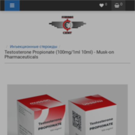
0
0
Инъекционные стероиды
Testosterone Propionate (100mg/1ml 10ml) - Musk-on
Pharmaceuticals