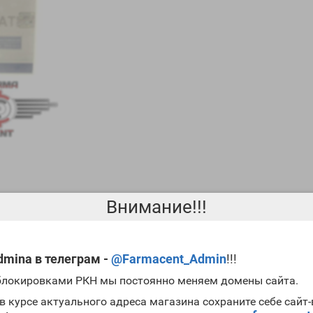
Внимание!!!
rmaceutical
весьма популярен среди отечественных билдеров. Преп
 этом временном отрезке.
Цена Testosterone Undecanoate 250mg/ml
mina в телеграм -
@Farmacent_Admin
!!!
сем спортсменам, имеющим достаточный опыт в использовании ан
купить Testosterone Undecanoate 250mg/ml Zhengzhou
. Также след
 блокировками РКН мы постоянно меняем домены сайта.
пролонгированный эфир мужского гормона) и вы можете смело зам
в курсе актуального адреса магазина сохраните себе сайт