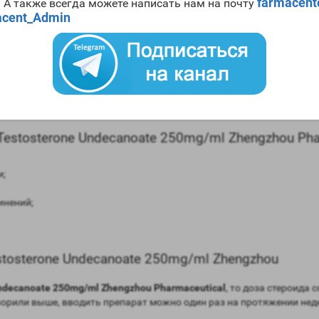
Undecanoate 250mg/ml Zhengzhou Pharmaceutical
farmacen
. А также всегда можете написать нам на почту
cent_Admin
в сравнении мужским гормоном;
равнении с мужским гормоном;
рмоны (ароматизация) – высокая;
ней;
ат с помощью допинг теста – три месяца.
stosterone Undecanoate 250mg/ml Zhengzhou Pha
и;
инений;
tosterone Undecanoate 250mg/ml Zhengzhou
ndecanoate 250mg/ml Zhengzhou Pharmaceutical
, то доза стероида 
орили выше, вводить препарат можно один раз на протяжении неде