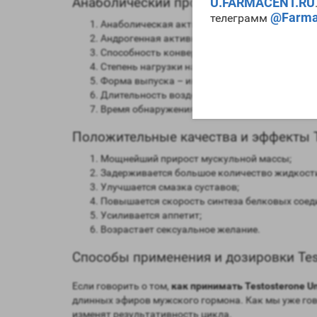
Анаболический профиль Testosterone 
U.FARMACENT.RU
@Farma
телеграмм
Анаболическая активность – 100 процентов 
Андрогенная активность – 100 процентов в с
Способность конвертироваться в женские го
Степень нагрузки на печень – отсутствует;
Форма выпуска – инъекционная;
Длительность воздействия на организм – 14 д
Время обнаружения следов применения препар
Положительные качества и эффекты Te
Мощнейший прирост мускульной массы;
Задерживается большое количество жидкост
Улучшается смазка суставов;
Повышается скорость синтеза белковых соед
Усиливается аппетит;
Возрастает сексуальное желание.
Способы применения и дозировки Tes
Если говорить о том,
как принимать Testosterone U
длинных эфиров мужского гормона. Как мы уже гов
изменят результативность цикла.