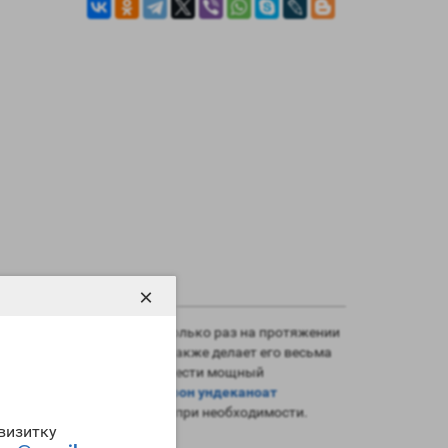
×
арат может быть введен только раз на протяжении
 Zhengzhou
невысока, что также делает его весьма
аболиков и желающим провести мощный
ует заметить, что
тестостерон ундеканоат
енить один из них другим при необходимости.
-визитку