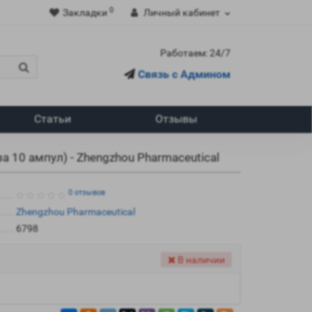
0
Закладки
Личный кабинет
Работаем: 24/7
Связь с Админом
Статьи
Отзывы
а 10 ампул) - Zhengzhou Pharmaceutical
0 отзывов
Zhengzhou Pharmaceutical
6798
В наличии