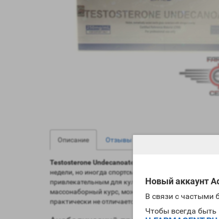
0
0
Описание
Отзывы
Вопрос - Ответ
Testosterone Undecanoate 250mg/ml Zhengzhou Pha
недели, но иногда спортсмены ставят два укола на
Новый аккаунт Ad
привлекательным для культуристов-любителей. В
массонаборный курс, можно смело рекомендовать
В связи с частыми
практически не отличается от
ципионата
(еще один 
Чтобы всегда быть 