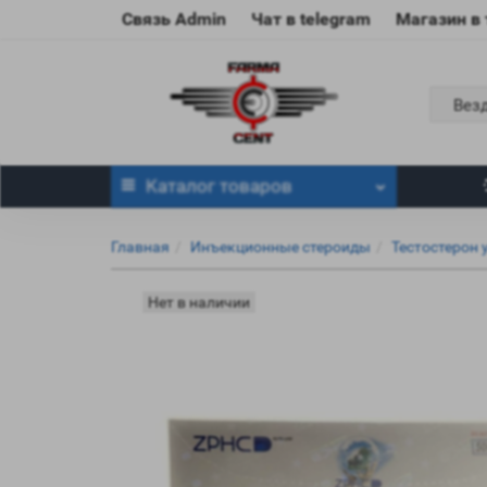
Связь Admin
Чат в telegram
Магазин в
Вез
Каталог
товаров
Главная
Инъекционные стероиды
Тестостерон 
Нет в наличии