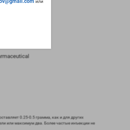
tov@gmail.com
или
rmaceutical
составляет 0.25-0.5 грамма, как и для других
ли или максимум два. Более частые инъекции не