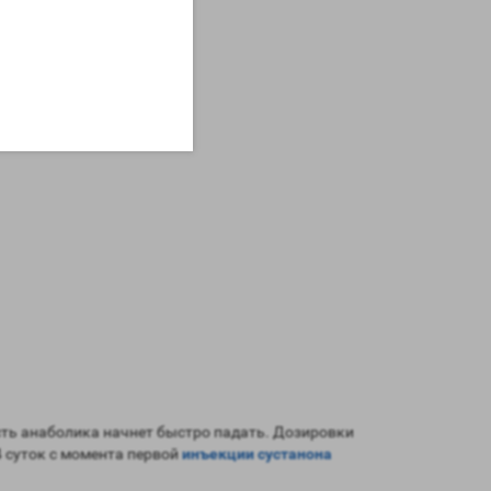
сть анаболика начнет быстро падать. Дозировки
4 суток с момента первой
инъекции сустанона