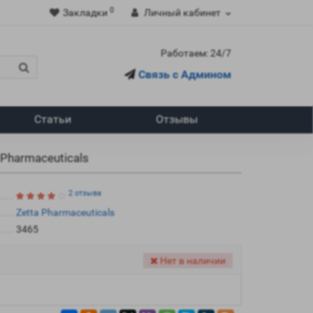
0
Закладки
Личный кабинет
Работаем: 24/7
Связь с Админом
Статьи
Отзывы
 Pharmaceuticals
2 отзыва
Zetta Pharmaceuticals
3465
Нет в наличии