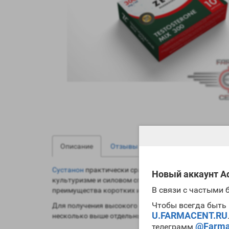
2
0
Описание
Отзывы
Вопрос - Ответ
Сустанон
практически сразу после создания привлек
Новый аккаунт Ad
культуризме и силовом спорте в целом. Так как вс
В связи с частыми
преимущества коротких и пролонгированных препа
Чтобы всегда быть 
Для получения высокого и ровного анаболического 
U.FARMACENT.RU
несколько выше отдельных препаратов. В то же вр
@Farma
телеграмм