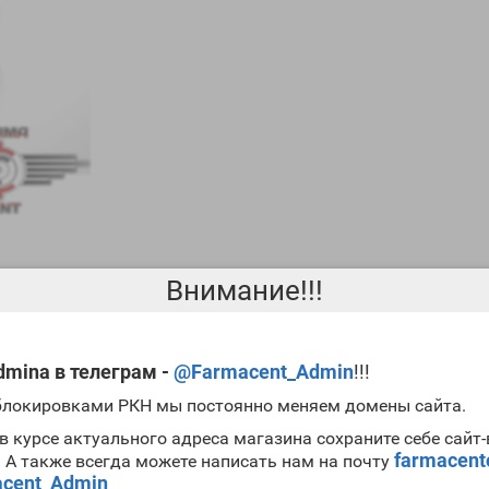
Внимание!!!
 к себе внимание атлетов. Произошло это несколько десятков лет 
mina в телеграм -
@Farmacent_Admin
!!!
е эфиры, составляющие
сустанон
обладают различными сроками полу
 блокировками РКН мы постоянно меняем домены сайта.
ратов тестостерона.
в курсе актуального адреса магазина сохраните себе сайт
фона вам достаточно ставить один укол в семь дней. Заметим, что
farmacen
. А также всегда можете написать нам на почту
емя многие атлеты хотят
Testosterone Mix Zetta купить
в силу его э
cent_Admin