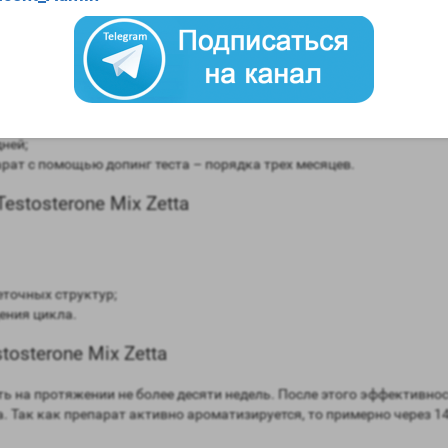
ix Zetta Pharmaceuticals
в сравнении мужским гормоном;
равнении с мужским гормоном;
рмоны (ароматизация) – высокая;
ней;
ат с помощью допинг теста – порядка трех месяцев.
stosterone Mix Zetta
еточных структур;
ения цикла.
osterone Mix Zetta
ь на протяжении не более десяти недель. После этого эффективно
ма. Так как препарат активно ароматизируется, то примерно через 1