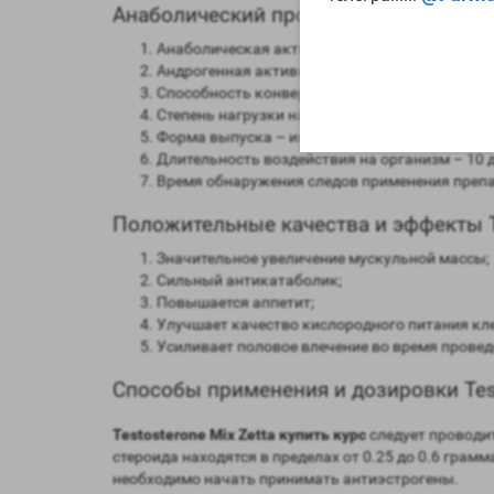
Анаболический профиль Testosterone M
Анаболическая активность – 100 процентов 
Андрогенная активность – 100 процентов в с
Способность конвертироваться в женские го
Степень нагрузки на печень – отсутствует;
Форма выпуска – инъекционная;
Длительность воздействия на организм – 10 д
Время обнаружения следов применения препар
Положительные качества и эффекты Te
Значительное увеличение мускульной массы;
Сильный антикатаболик;
Повышается аппетит;
Улучшает качество кислородного питания кл
Усиливает половое влечение во время провед
Способы применения и дозировки Test
Testosterone Mix Zetta купить курс
следует проводит
стероида находятся в пределах от 0.25 до 0.6 грам
необходимо начать принимать антиэстрогены.