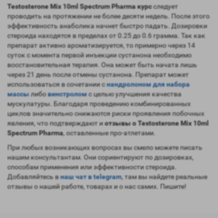
Testosterone Mix 10ml Spectrum Pharma курс
следует
проводить на протяжении не более десяти недель. После этого
эффективность анаболика начнет быстро падать. Дозировки
стероида находятся в пределах от 0.25 до 0.6 грамма. Так как
препарат активно ароматизируется, то примерно через 14
суток с момента первой инъекции сустанона необходимо
восстановительная терапия. Она может быть начата лишь
через 21 день после отмены сустанона. Препарат может
использоваться в сочетании с
нандролоном
для набора
массы
либо
винстролом
с целью улучшения качества
мускулатуры. Благодаря проведению комбинированных
циклов значительно снижаются риски проявления побочных
явления, что подтверждают и
отзывы о Testosterone Mix 10ml
Spectrum Pharma
, оставленные про-атлетами.
При любых возникающих вопросах вы смело можете писать
нашим консультантам. Они сориентируют по дозировках,
способам применения или эффективности стероида.
Добавляйтесь в
наш чат в telegram
, там вы найдете реальные
отзывы о нашей работе, товарах и о нас самих. Пишите!