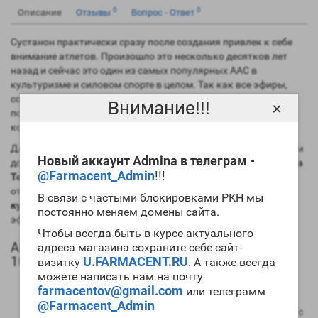
0
0
Описание
Отзывы
Вопрос - Ответ
Сустанон практически сразу после создания привлек к себе
внимание атлетов. Произошло это несколько десятков лет
назад и сейчас это один из самых популярных ААС в
культуризме и силовом спорте в целом. Так как все эфиры,
составляющие сустанон обладают различными сроками
Внимание!!!
×
полужизни, то это позволило совместить все преимущества
коротких и пролонгированных препаратов тестостерона.
Для получения высокого и ровного анаболического фона вам
Новый аккаунт Admina в телеграм -
достаточно ставить один укол в семь дней. Заметим, что
цена
@Farmacent_Admin
!!!
Testosterone Mix 10ml Spectrum Pharma
несколько выше
отдельных препаратов. В то же время многие атлеты хотят
В связи с частыми блокировками РКН мы
купить Testosterone Mix 10ml Spectrum Pharma
в силу его
постоянно меняем домены сайта.
эффективности и быстродействия.
Чтобы всегда быть в курсе актуального
Анаболический профиль Testosterone Mix
адреса магазина сохраните себе сайт-
10ml Spectrum Pharma
U.FARMACENT.RU
визитку
. А также всегда
можете написать нам на почту
Анаболическая активность – 100 процентов в
farmacentov@gmail.com
или телеграмм
сравнении мужским гормоном;
@Farmacent_Admin
Андрогенная активность – 100 процентов в сравнении с