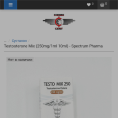
0
0
...
Сустанон
Testosterone Mix (250mg/1ml 10ml) - Spectrum Pharma
Нет в наличии