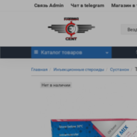
Связь Admin
Чат в telegram
Магазин в
Вез
Каталог
товаров
Главная
Инъекционные стероиды
Сустанон
Нет в наличии