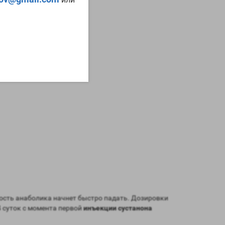
ность анаболика начнет быстро падать. Дозировки
4 суток с момента первой
инъекции сустанона