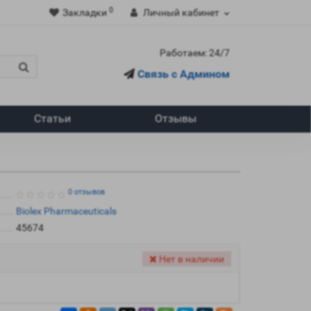
0
Закладки
Личный кабинет
Работаем: 24/7
Связь с Админом
Статьи
Отзывы
0 отзывов
Biolex Pharmaceuticals
45674
Нет в наличии