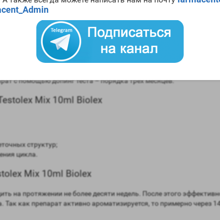
0ml Biolex
cent_Admin
в сравнении мужским гормоном;
равнении с мужским гормоном;
рмоны (ароматизация) – высокая;
ней;
ат с помощью допинг теста – порядка трех месяцев.
stolex Mix 10ml Biolex
еточных структур;
ения цикла.
olex Mix 10ml Biolex
ить на протяжении не более десяти недель. После этого эффектив
ма. Так как препарат активно ароматизируется, то примерно через 1