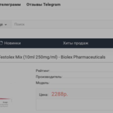
 телеграмм
Отзывы Telegram
де
Новинки
Хиты продаж
Testolex Mix (10ml 250mg/ml) - Biolex Pharmaceuticals
Рейтинг:
Производитель:
Модель:
2288р.
Цена: