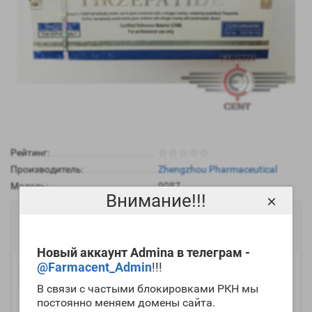
Рейтинг:
Производитель:
Zhengzhou Pharmaceutical
Модель:
9087
Внимание!!!
×
15136р.
Есть в наличии
Новый аккаунт Admina в телеграм -
@Farmacent_Admin
!!!
-
Купить
+
В связи с частыми блокировками РКН мы
постоянно меняем домены сайта.