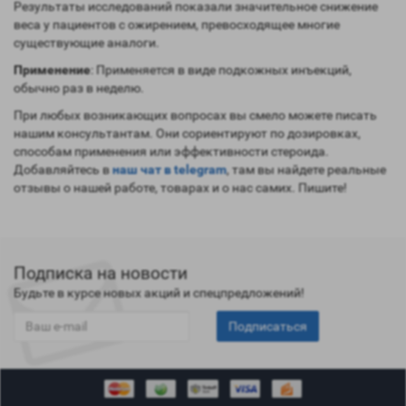
Результаты исследований показали значительное снижение
веса у пациентов с ожирением, превосходящее многие
существующие аналоги.
Применение
: Применяется в виде подкожных инъекций,
обычно раз в неделю.
При любых возникающих вопросах вы смело можете писать
нашим консультантам. Они сориентируют по дозировках,
способам применения или эффективности стероида.
Добавляйтесь в
наш чат в telegram
, там вы найдете реальные
отзывы о нашей работе, товарах и о нас самих. Пишите!
Подписка на новости
Будьте в курсе новых акций и спецпредложений!
Подписаться