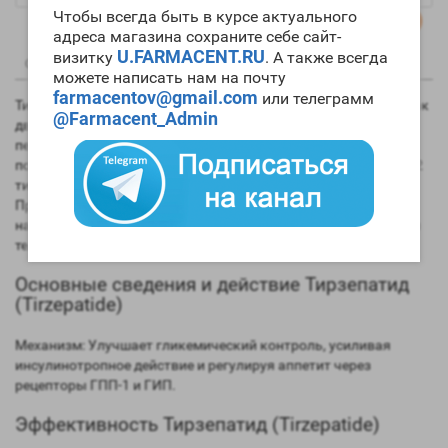
Чтобы всегда быть в курсе актуального
адреса магазина сохраните себе сайт-
U.FARMACENT.RU
визитку
. А также всегда
0
0
Описание
Отзывы
Вопрос - Ответ
можете написать нам на почту
farmacentov@gmail.com
или телеграмм
Тирзепатид — это инновационный препарат, действующий как
@Farmacent_Admin
двойной агонист рецепторов ГПП-1 (глюкагоноподобного
пептида-1) и ГИП (глюкозозависимого инсулинотропного
полипептида). Применяется для лечения сахарного диабета 2
типа и ожирения, эффективно снижая уровень сахара и вес.
Препарат вводится подкожно раз в неделю (торговое
название Mounjaro), вызывая существенное снижение массы
тела за счет ограничения потребления пищи.
Основные сведения и действие Тирзепатид
(Tirzepatide)
Механизм: Улучшает гликемический контроль, усиливая
инсулинотропное действие и регулируя аппетит через
рецепторы ГПП-1 и ГИП.
Эффективность Тирзепатид (Tirzepatide)