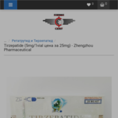
0
0
...
Ретатрутид и Тирзепатид
Tirzepatide (5mg/1vial цена за 25mg) - Zhengzhou
Pharmaceutical