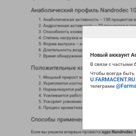
Анаболический профиль Nandrodec 10
Анаболическая активность – 150 процентов 
Андрогенная активность – 30 процентов в ср
Способность конвертироваться в женские гор
Степень нагрузки на печень – невысокая;
Форма выпуска – инъекционная;
Длительность воздействия на организм – 15 д
Новый аккаунт Ad
Время обнаружения следов применения препа
В связи с частыми
Положительные качества и эффекты 
Чтобы всегда быть 
Мощный прирост мускульной массы;
U.FARMACENT.RU
Укрепляется костная структура;
@Farma
телеграмм
Нормализуется работа связочно-суставного а
Усиливается работа иммунитета и в традици
Ускоряет усвоение всех питательных элемент
Процесс ароматизации возможен без участия 
Способы применения и дозировки Nan
Если вы решили впервые провести
курс Nandrodec 