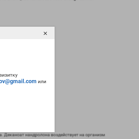
×
-визитку
tov@gmail.com
или
м;
ата. Деканоат нандролона воздействует на организм