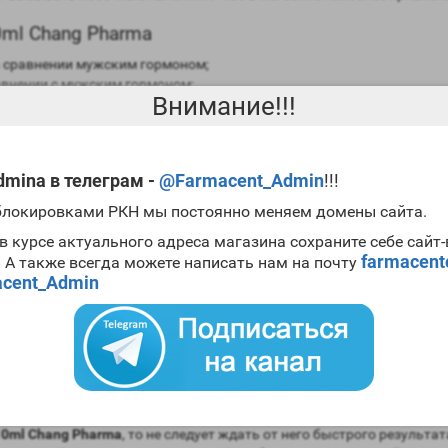
ml Chang Pharma
в сравнении мужским гормоном;
авнении с мужским гормоном;
Внимание!!!
моны (ароматизация) – крайне низкая;
ней;
mina в телеграм -
@Farmacent_Admin
!!!
рат с помощью допинг теста – около восемнадцати месяцев.
 блокировками РКН мы постоянно меняем домены сайта.
Nandrodec 10ml Chang Pharma
в курсе актуального адреса магазина сохраните себе сайт
farmacen
. А также всегда можете написать нам на почту
cent_Admin
ппарата;
онной медицине очень часто препарат назначается больным СПИДо
ов в кишечном тракте;
фермента ароматаза, но он не носит ярко выраженный характер.
drodec 10ml Chang Pharma
10ml Chang Pharma
, то не следует ждать от него быстрого результ