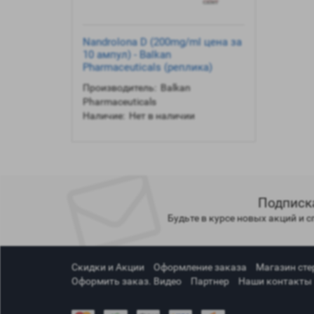
Nandrolona D (200mg/ml цена за
10 ампул) - Balkan
Pharmaceuticals (реплика)
Производитель:
Balkan
Pharmaceuticals
Наличие:
Нет в наличии
Подписк
Будьте в курсе новых акций и 
Скидки и Акции
Оформление заказа
Магазин сте
Оформить заказ. Видео
Партнер
Наши контакты