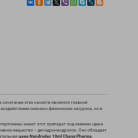
 сочетание этих качеств является главной
 воздействием сильных физических нагрузок, но в
портсмены знают этот препарат под именем «дека
тивное вещество – дигидронандролон. Оно обладает
кательная
цена Nandrodec 10ml Chang Pharma
.