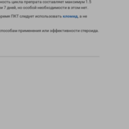
ьность цикла препрата составляет максимум 1.5
 7 дней, но особой необходимости в этом нет.
время ПКТ следует использовать
кломид
, а не
способам применения или эффективности стероида.