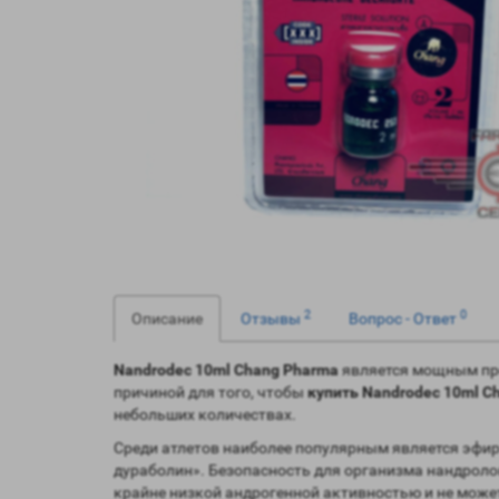
2
0
Описание
Отзывы
Вопрос - Ответ
Nandrodec 10ml Chang Pharma
является мощным пре
причиной для того, чтобы
купить Nandrodec 10ml C
небольших количествах.
Cреди атлетов наиболее популярным является эфир
дураболин». Безопасность для организма нандроло
крайне низкой андрогенной активностью и не може