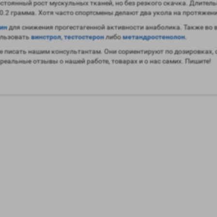
остоянный рост мускульных тканей, но без резкого скачка. Длител
.2 грамма. Хотя часто спортсмены делают два укола на протяжении
ин
для снижения прогестагенной активности анаболика. Также во 
пользовать
винстрол
,
тестостерон
либо
метандростенолон
.
 писать нашим консультантам. Они сориентируют по дозировках, 
 реальные отзывы о нашей работе, товарах и о нас самих. Пишите!