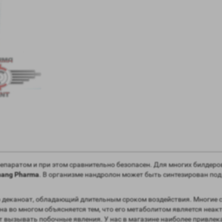
паратом и при этом сравнительно безопасен. Для многих билдеров
hang Pharma
. В организме нандролон может быть синтезирован под
 деканоат, обладающий длительным сроком воздействия. Многие с
на во многом объясняется тем, что его метаболитом является неак
т вызывать побочные явления. У нас в магазине наиболее привле