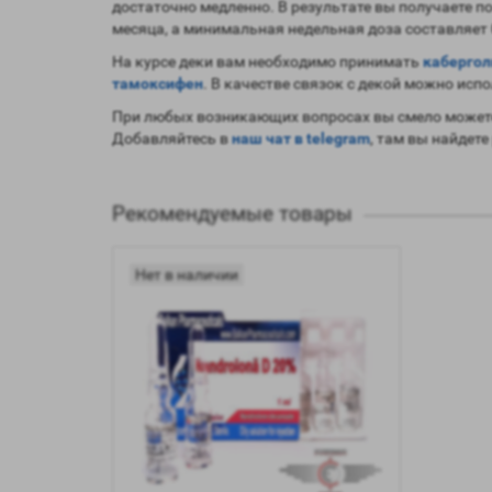
достаточно медленно. В результате вы получаете п
месяца, а минимальная недельная доза составляет 0
На курсе деки вам необходимо принимать
кабергол
тамоксифен
. В качестве связок с декой можно ис
При любых возникающих вопросах вы смело можете
Добавляйтесь в
наш чат в telegram
, там вы найдете
Рекомендуемые товары
Нет в наличии