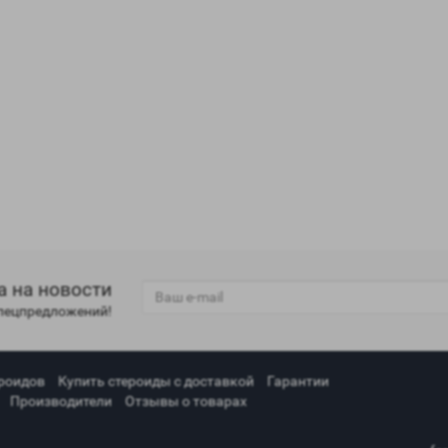
а на новости
спецпредложений!
роидов
Купить стероиды с доставкой
Гарантии
Производители
Отзывы о товарах