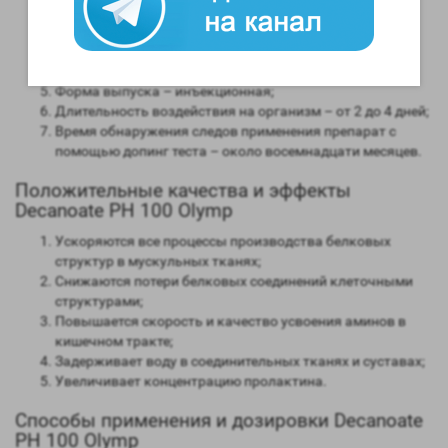
мужским гормоном;
Способность конвертироваться в женские гормоны
(ароматизация) – крайне низкая;
Степень нагрузки на печень – невысокая;
Форма выпуска – инъекционная;
Длительность воздействия на организм – от 2 до 4 дней;
Время обнаружения следов применения препарат с
помощью допинг теста – около восемнадцати месяцев.
Положительные качества и эффекты
Decanoate PH 100 Olymp
Ускоряются все процессы производства белковых
структур в мускульных тканях;
Снижаются потери белковых соединений клеточными
структурами;
Повышается скорость и качество усвоения аминов в
кишечном тракте;
Задерживает воду в соединительных тканях и суставах;
Увеличивает концентрацию пролактина.
Способы применения и дозировки Decanoate
PH 100 Olymp