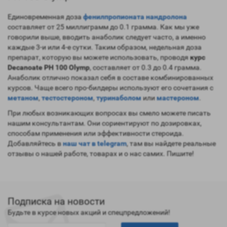
Единовременная доза
фенилпропионата нандролона
составляет от 25 миллиграмм до 0.1 грамма. Как мы уже
говорили выше, вводить анаболик следует часто, а именно
каждые 3-и или 4-е сутки. Таким образом, недельная доза
препарат, которую вы можете использовать, проводя
курс
Decanoate PH 100 Olymp
, составляет от 0.3 до 0.4 грамма.
Анаболик отлично показал себя в составе комбинированных
курсов. Чаще всего про-билдеры используют его сочетания с
метаном
,
тестостероном
,
туринаболом
или
мастероном
.
При любых возникающих вопросах вы смело можете писать
нашим консультантам. Они сориентируют по дозировках,
способам применения или эффективности стероида.
Добавляйтесь в
наш чат в telegram
, там вы найдете реальные
отзывы о нашей работе, товарах и о нас самих. Пишите!
Подписка на новости
Будьте в курсе новых акций и спецпредложений!