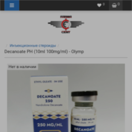
0
0
Инъекционные стероиды
Decanoate PH (10ml 100mg/ml) - Olymp
Нет в наличии