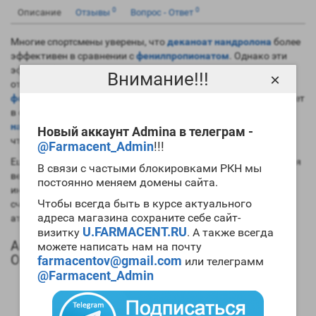
0
0
Описание
Отзывы
Вопрос - Ответ
Многие спортсмены уверены, что
деканоат нандролона
более
эффективен в сравнении с
фенилпропионатом
. Однако эти
эфиры обладают совершенно идентичными свойствами и
Внимание!!!
×
отличаются только периодом полужизни. В тоже время,
фенилпропионат
значительно в меньшей степени задерживает
в организме жидкость. Это позволяет с его помощью
набирать массу
более высокого качества. Отличный повод,
Новый аккаунт Admina в телеграм -
чтобы
купить Decanoate PH 100 Olymp
.
@Farmacent_Admin
!!!
Еще одним преимуществом короткого эфира является низкая
В связи с частыми блокировками РКН мы
вероятность проявления побочных эффектов. В то же время
постоянно меняем домены сайта.
инъекции вам придется делать чаще и лишь это можно
Чтобы всегда быть в курсе актуального
считать недостатком этого препарата. Для большинства
адреса магазина сохраните себе сайт-
атлетов
цена Decanoate PH 100 Olymp
невысока.
U.FARMACENT.RU
визитку
. А также всегда
Анаболический профиль Decanoate PH 100
можете написать нам на почту
Olymp
farmacentov@gmail.com
или телеграмм
@Farmacent_Admin
Анаболическая активность – 150 процентов в
сравнении мужским гормоном;
Андрогенная активность – 30 процентов в сравнении с