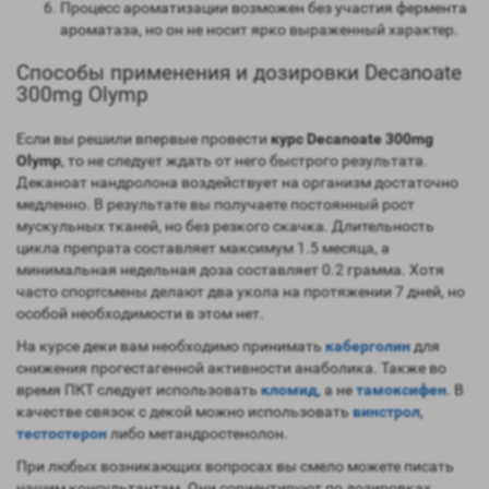
Процесс ароматизации возможен без участия фермента
ароматаза, но он не носит ярко выраженный характер.
Способы применения и дозировки Decanoate
300mg Olymp
Если вы решили впервые провести
курс Decanoate 300mg
Olymp
, то не следует ждать от него быстрого результата.
Деканоат нандролона воздействует на организм достаточно
медленно. В результате вы получаете постоянный рост
мускульных тканей, но без резкого скачка. Длительность
цикла препрата составляет максимум 1.5 месяца, а
минимальная недельная доза составляет 0.2 грамма. Хотя
часто спортсмены делают два укола на протяжении 7 дней, но
особой необходимости в этом нет.
На курсе деки вам необходимо принимать
каберголин
для
снижения прогестагенной активности анаболика. Также во
время ПКТ следует использовать
кломид
, а не
тамоксифен
. В
качестве связок с декой можно использовать
винстрол
,
тестостерон
либо метандростенолон.
При любых возникающих вопросах вы смело можете писать
нашим консультантам. Они сориентируют по дозировках,