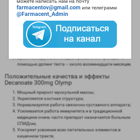
можете написать нам на почту
Анаболическая активность – 150 процентов в
farmacentov@gmail.com
или телеграмм
сравнении мужским гормоном;
@Farmacent_Admin
Андрогенная активность – 30 процентов в сравнении с
мужским гормоном;
Способность конвертироваться в женские гормоны
(ароматизация) – крайне низкая;
Степень нагрузки на печень – невысокая;
Форма выпуска – инъекционная;
Длительность воздействия на организм – 15 дней;
Время обнаружения следов применения препарат с
помощью допинг теста – около восемнадцати месяцев.
Положительные качества и эффекты
Decanoate 300mg Olymp
Мощный прирост мускульной массы;
Укрепляется костная структура;
Нормализуется работа связочно-суставного аппарата;
Усиливается работа иммунитета и в традиционной
медицине очень часто препарат назначается больным
СПИДом;
Ускоряет усвоение всех питательных элементов в
кишечном тракте;