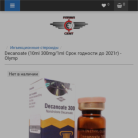
0
0
Инъекционные стероиды
Decanoate (10ml 300mg/1ml Срок годности до 2021г) -
Olymp
Нет в наличии