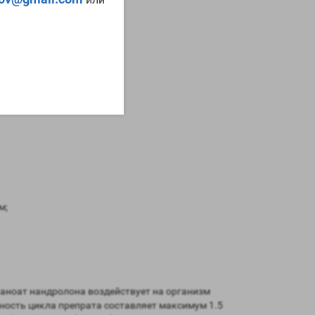
м;
еканоат нандролона воздействует на организм
ьность цикла препрата составляет максимум 1.5