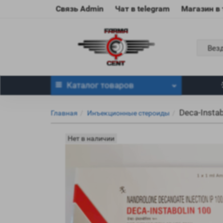
Связь Admin
Чат в telegram
Магазин в
Вез
Каталог
товаров
Deca-Instab
Главная
Инъекционные стероиды
Нет в наличии