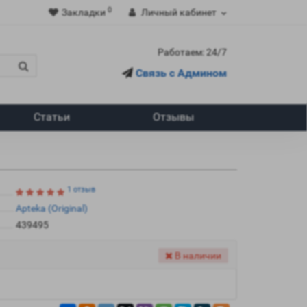
0
Закладки
Личный кабинет
Работаем: 24/7
Связь с Админом
Статьи
Отзывы
1 отзыв
Apteka (Original)
439495
В наличии