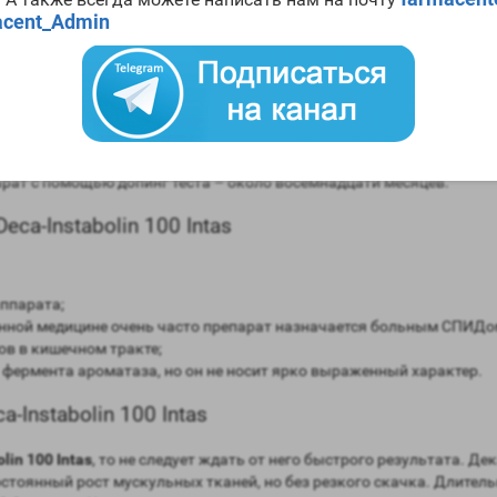
n 100 Intas
cent_Admin
в сравнении мужским гормоном;
авнении с мужским гормоном;
моны (ароматизация) – крайне низкая;
ней;
рат с помощью допинг теста – около восемнадцати месяцев.
a-Instabolin 100 Intas
ппарата;
онной медицине очень часто препарат назначается больным СПИДо
ов в кишечном тракте;
фермента ароматаза, но он не носит ярко выраженный характер.
Instabolin 100 Intas
lin 100 Intas
, то не следует ждать от него быстрого результата. Д
остоянный рост мускульных тканей, но без резкого скачка. Длител