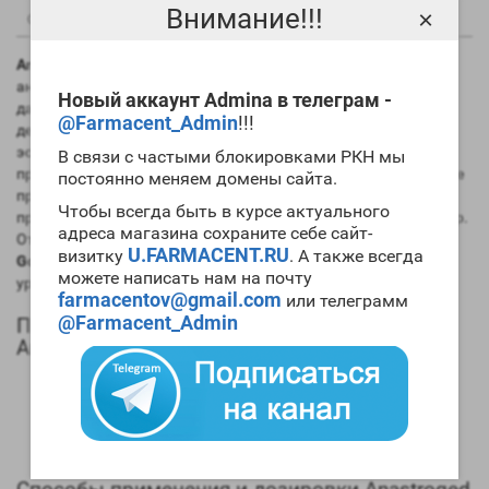
Внимание!!!
×
0
0
Описание
Отзывы
Вопрос - Ответ
Anastroged 100tab Golden Dragon
используется в качестве
антиэстрогена во время мощных анаболических циклов. На
Новый аккаунт Admina в телеграм -
данный момент этот препарат является наиболее
@Farmacent_Admin
!!!
действенным средством для борьбы с высоким уровнем
эстрогенов. Заметим, что начинающим спортсменам его
В связи с частыми блокировками РКН мы
применять не имеет смысла, так как ими используется легкие
постоянно меняем домены сайта.
препараты. А вот для опытных атлетов и спортсменов с
Чтобы всегда быть в курсе актуального
предрасположенностью к ароматизации это отличный выбор.
адреса магазина сохраните себе сайт-
Отметим и тот факт, что сочетание
цена Anastroged 100tab
U.FARMACENT.RU
визитку
. А также всегда
Golden Dragon
– эффективность находятся на высоком
можете написать нам на почту
уровне.
farmacentov@gmail.com
или телеграмм
@Farmacent_Admin
Положительные качества и эффекты
Anastroged 100tab Golden Dragon
Мощное антиэстрогенное воздействие на организм;
Активно подавляет процесс ароматизации;
Блокирует концентрацию женских гормонов;
Обладает высоким показателем быстродействия.