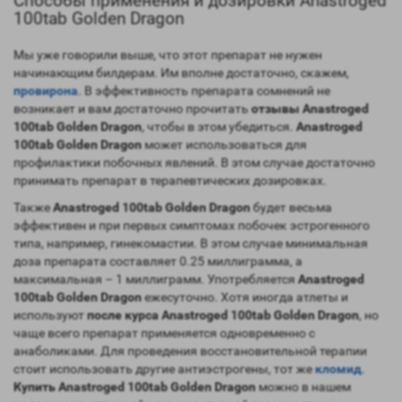
Способы применения и дозировки Anastroged
100tab Golden Dragon
Мы уже говорили выше, что этот препарат не нужен
начинающим билдерам. Им вполне достаточно, скажем,
провирона
. В эффективность препарата сомнений не
возникает и вам достаточно прочитать
отзывы Anastroged
100tab Golden Dragon
, чтобы в этом убедиться.
Anastroged
100tab Golden Dragon
может использоваться для
профилактики побочных явлений. В этом случае достаточно
принимать препарат в терапевтических дозировках.
Также
Anastroged 100tab Golden Dragon
будет весьма
эффективен и при первых симптомах побочек эстрогенного
типа, например, гинекомастии. В этом случае минимальная
доза препарата составляет 0.25 миллиграмма, а
максимальная – 1 миллиграмм. Употребляется
Anastroged
100tab Golden Dragon
ежесуточно. Хотя иногда атлеты и
используют
после курса Anastroged 100tab Golden Dragon
, но
чаще всего препарат применяется одновременно с
анаболиками. Для проведения восстановительной терапии
стоит использовать другие антиэстрогены, тот же
кломид
.
Купить Anastroged 100tab Golden Dragon
можно в нашем