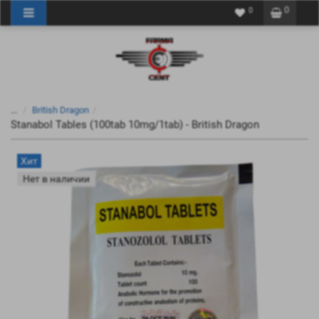
0
0
...
British Dragon
Stanabol Tables (100tab 10mg/1tab) - British Dragon
Хит
Нет в наличии