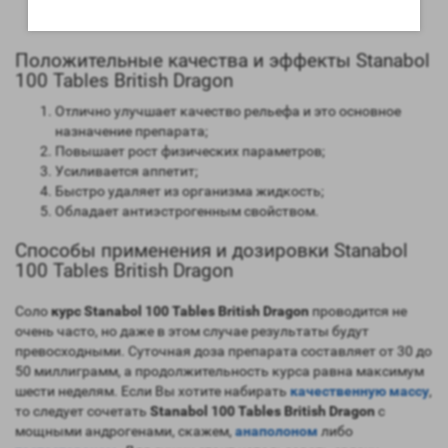
Время обнаружения следов применения препарат с
помощью допинг теста – порядка 360 дней.
Положительные качества и эффекты Stanabol
100 Tables British Dragon
Отлично улучшает качество рельефа и это основное
назначение препарата;
Повышает рост физических параметров;
Усиливается аппетит;
Быстро удаляет из организма жидкость;
Обладает антиэстрогенным свойством.
Способы применения и дозировки Stanabol
100 Tables British Dragon
Соло
курс Stanabol 100 Tables British Dragon
проводится не
очень часто, но даже в этом случае результаты будут
превосходными. Суточная доза препарата составляет от 30 до
50 миллиграмм, а продолжительность курса равна максимум
шести неделям. Если Вы хотите набирать
качественную массу
,
то следует сочетать
Stanabol 100 Tables British Dragon
с
мощными андрогенами, скажем,
анаполоном
либо