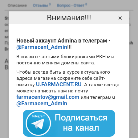
3
0
Описание
Отзывы
Вопрос - Ответ
Внимание!!!
×
Stanabol 100 Tables British Dragon
сегодня является одним из
основных препаратов для проведения
циклов сушки
. Также с
его помощью при правильном сочетании с другими ААС
можно набирать
мускульную массу
отменного качества.
Новый аккаунт Admina в телеграм -
Препарат весьма популярен, а
цена Stanabol 100 Tables British
@Farmacent_Admin
!!!
Dragon
демократична.
В связи с частыми блокировками РКН мы
Анаболический профиль Stanabol 100 Tables
постоянно меняем домены сайта.
British Dragon
Чтобы всегда быть в курсе актуального
Анаболические свойства – 320 процентов от мужского
адреса магазина сохраните себе сайт-
гормона;
U.FARMACENT.RU
визитку
. А также всегда
Андрогенные свойства – 30 процентов от мужского
можете написать нам на почту
гормона;
farmacentov@gmail.com
или телеграмм
Способность конвертироваться в женские гормоны
@Farmacent_Admin
(ароматизация) – отсутствует;
Степень нагрузки на печень – средняя;
Форма выпуска – таблетированная, инъекционная;
Длительность воздействия на организм – от 9 до 24
часов;