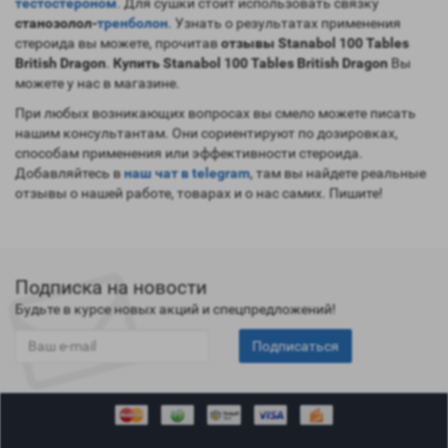
тестостероном
. Для сушки стоит использовать связку
станозолол-
тренболон
. Узнать о результатах применения
стероида вы можете, прочитав
отзывы Stanabol 100 Tables
British Dragon
.
Купить Stanabol 100 Tables British Dragon
Вы
можете у нас в магазине.
При любых возникающих вопросах вы смело можете писать
нашим консультантам. Они сориентируют по дозировках,
способам применения или эффективности стероида.
Добавляйтесь в
наш чат в telegram
, там вы найдете реальные
отзывы о нашей работе, товарах и о нас самих. Пишите!
Подписка на новости
Будьте в курсе новых акций и спецпредложений!
Подписаться