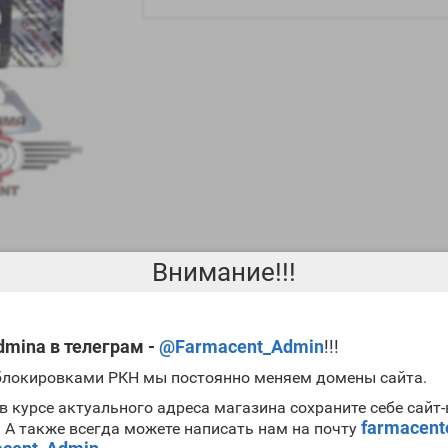
Внимание!!!
ОКСАНДРОЛОН + КЛЕНБУТЕРОЛ + ПКТ
mina в телеграм -
@Farmacent_Admin
!!!
 блокировками РКН мы постоянно меняем домены сайта.
ля сушки и снижения процента жира в организме. В сочетании его 
ема подходит как мужчинам так и женщинам, ведь
оксандролон
не з
в курсе актуального адреса магазина сохраните себе сайт
рдио тренировок за период в 6-8 недель можно очень хорошо приве
farmacen
. А также всегда можете написать нам на почту
рно не усугубляя здоровье.
Кленбутерол
не следует принимать более