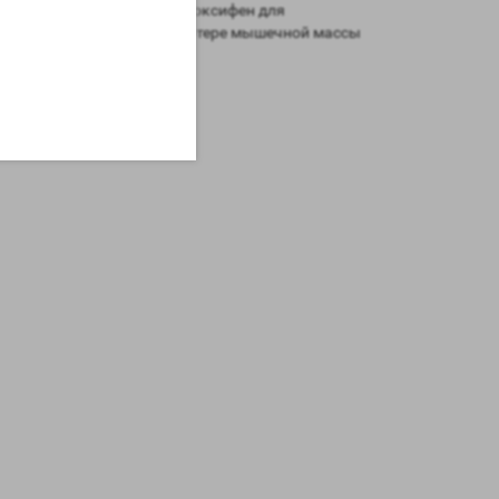
а рекомендуем пропить
тамоксифен
для
атаболиками
и поэтому потере мышечной массы