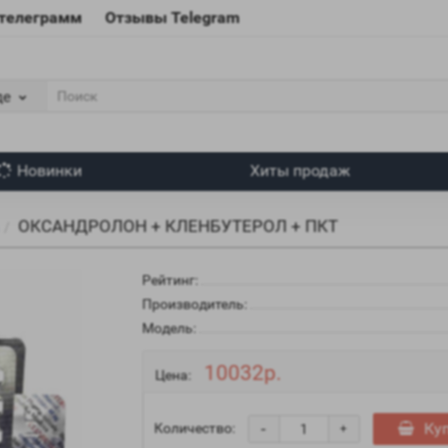
 телеграмм
Отзывы Telegram
де
Новинки
Хиты продаж
ОКСАНДРОЛОН + КЛЕНБУТЕРОЛ + ПКТ
Рейтинг:
Производитель:
Модель:
10032р.
Цена:
-
Ку
Количество:
+