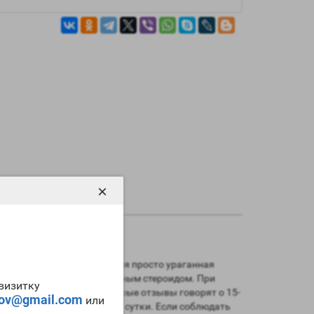
×
с
кленбутеролом
получается просто ураганная
ря считают самым безопасным стероидом.
При
-визитку
сти себя в форму. Некоторые отзывы говорят о 15-
tov@gmail.com
или
 6 недель и выше 120мкг в сутки. Если соблюдать