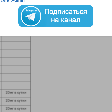
cent_Admin
то побочных эффектов не следует ждать вообще. Также после курс
Следует заметить, что эти два препарата являются сильными
антик
тамоксифен
20мг в сутки
20мг в сутки
20мг в сутки