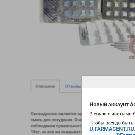
0
0
Описание
Отзывы
Вопрос - Ответ
Новый аккаунт Ad
В связи с частыми
Оксандролон является одним из лучших стероидов д
смесь для похудения. Очень важно, что данная сх
Чтобы всегда быть 
соблюдении
правильного питания и подключения ка
U.FARMACENT.RU
18кг, но все же скидывать вес тоже нужно планоме