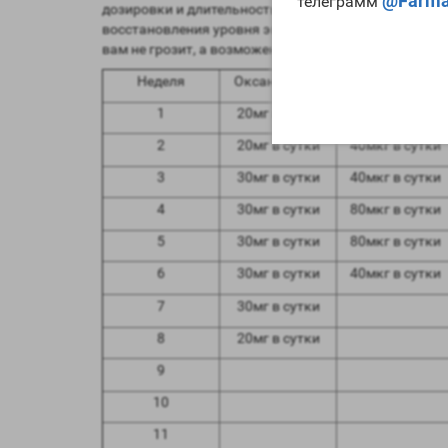
@Farma
телеграмм
дозировки и длительность рекомендуемого курса, 
восстановления уровня эндогенного тестостерона. 
вам не грозит, а возможен еще и небольшой рост.
Неделя
Оксандролон
Кленбутерол
1
20мг в сутки
40мкг в сутки
2
20мг в сутки
40мкг в сутки
3
30мг в сутки
40мкг в сутки
4
30мг в сутки
80мкг в сутки
5
30мг в сутки
80мкг в сутки
6
30мг в сутки
40мкг в сутки
7
30мг в сутки
8
20мг в сутки
9
10
11