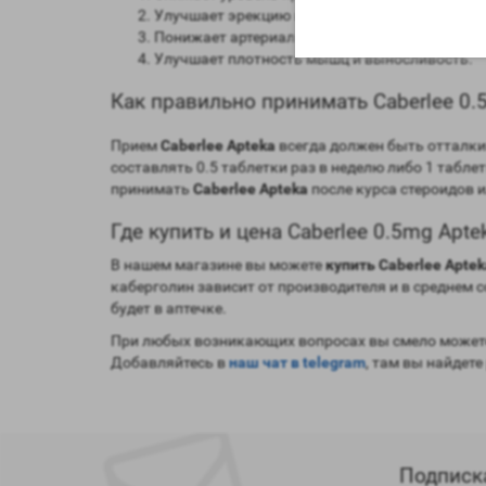
Улучшает эрекцию и скорость восстановлени
Понижает артериальное давление;
Улучшает плотность мышц и выносливость.
Как правильно принимать Caberlee 0.
Прием
Caberlee Apteka
всегда должен быть отталки
составлять 0.5 таблетки раз в неделю либо 1 табле
принимать
Caberlee Apteka
после курса стероидов и
Где купить и цена Caberlee 0.5mg Apte
В нашем магазине вы можете
купить Caberlee Aptek
каберголин зависит от производителя и в среднем с
будет в аптечке.
При любых возникающих вопросах вы смело можете
Добавляйтесь в
наш чат в telegram
, там вы найдете
Подписк