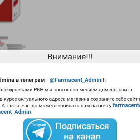
Внимание!!!
mina в телеграм -
@Farmacent_Admin
!!!
 блокировками РКН мы постоянно меняем домены сайта.
в курсе актуального адреса магазина сохраните себе сайт
ина, а также он является агонистом рецепторов дофамина. Изнача
farmacen
. А также всегда можете написать нам на почту
Caberlee Apteka
начали использовать в сфере бодибилдинга для сн
cent_Admin
тность повышения пролактина, а это может привести к гинекомас
5mg Apteka