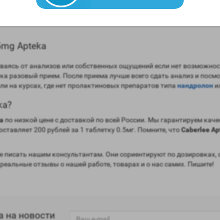
я между половыми актами;
5mg Apteka
ваясь от анализов или собственных ощущений если нет возможност
тка разовый прием. После приема лучше всего сдать анализ и посм
ли на курсах, где нет пролактиновых препаратов типа
нандролон
и
ka?
a
по низкой цене с доставкой по всей России. Мы гарантируем каче
оставляет 200 рублей за 1 таблетку 0.5мг. Помните, что
Caberlee Ap
 писать нашим консультантам. Они сориентируют по дозировках, 
 реальные отзывы о нашей работе, товарах и о нас самих. Пишите!
а на новости