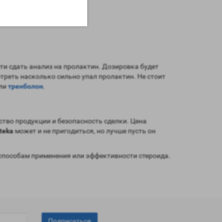
и сдать анализ на пролактин. Дозировка будет
отреть насколько сильно упал пролактин. Не стоит
ли
тренболон
.
ство продукции и безопасность сделки. Цена
teka
может и не пригодиться, но лучше пусть он
способам применения или эффективности стероида.
Подписаться