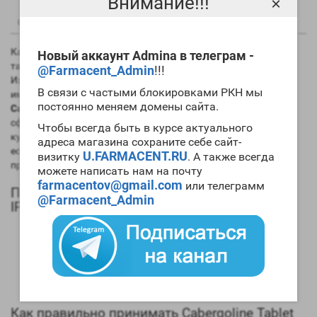
Внимание!!!
×
0
0
Описание
Отзывы
Вопрос - Ответ
Каберголин создан для подавления уровня пролактина, а
Новый аккаунт Admina в телеграм -
также он является агонистом рецепторов дофамина.
@Farmacent_Admin
!!!
Изначально создавался для борьбы с бесплодием,
В связи с частыми блокировками РКН мы
импотенцией, снижением либидо. Но в дальнейшем
постоянно меняем домены сайта.
Cabergoline Tablet IP 0.5mg Apteka
начали использовать в
сфере бодибилдинга для снижения уровня пролактина на
Чтобы всегда быть в курсе актуального
курсе стероидов. На курсах где есть
нандролона
и
тренболон
адреса магазина сохраните себе сайт-
есть вероятность повышения пролактина, а это может
U.FARMACENT.RU
визитку
. А также всегда
привести к гинекомастии и прочим негативным моментам.
можете написать нам на почту
farmacentov@gmail.com
или телеграмм
Положительные эффекты Cabergoline Tablet
@Farmacent_Admin
IP 0.5mg Apteka
Снижает уровень пролактина;
Улучшает эрекцию и скорость восстановления между
половыми актами;
Понижает артериальное давление;
Улучшает плотность мышц и выносливость.
Как правильно принимать Cabergoline Tablet