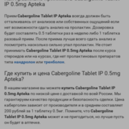
IP 0.5mg Apteka
Прием
Cabergoline Tablet IP Apteka
всегда должен быть
отталкиваясь от анализов или собственных ощущений если
нет возможности сдать анализ на пролактин. Дозировка
будет составлять 0.5 таблетки раз в неделю либо 1 таблетка
разовый прием. После приема лучше всего сдать анализ и
посмотреть насколько сильно упал пролактин. Не стоит
принимать
Cabergoline Tablet IP 0.5mg Apteka
после курса
стероидов или на курсах, где нет пролактиновых препаратов
типа
нандролон
или
тренболон
.
Где купить и цена Cabergoline Tablet IP 0.5mg
Apteka?
В нашем магазине вы можете
купить Cabergoline Tablet IP
0.5mg Apteka
по низкой цене с доставкой по всей России. Мы
гарантируем качество продукции и безопасность сделки. Цена
каберголин зависит от производителя и в среднем составляет
200 рублей за 1 таблетку 0.5мг. Помните, что
Cabergoline
Tablet IP 0.5mg Apteka
может и не пригодиться, но лучше пусть
он будет в аптечке.