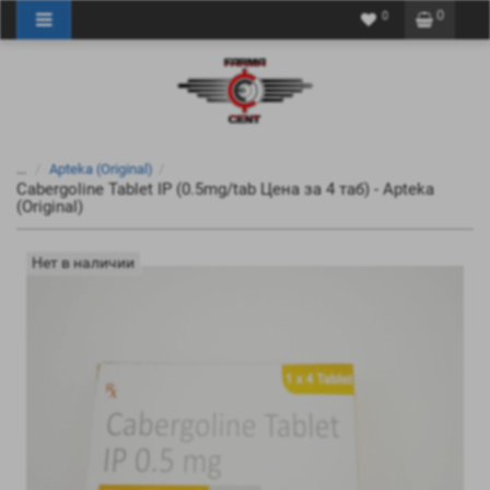
0
0
...
Apteka (Original)
Cabergoline Tablet IP (0.5mg/tab Цена за 4 таб) - Apteka
(Original)
Нет в наличии