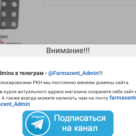
Внимание!!!
mina в телеграм -
@Farmacent_Admin
!!!
 блокировками РКН мы постоянно меняем домены сайта.
в курсе актуального адреса магазина сохраните себе сайт
farmacen
. А также всегда можете написать нам на почту
адает аналогичными с
кломидом
свойствами. По сути, эти препар
cent_Admin
 участием анаболиков, обладающих прогестагенными свойствами, 
что
Tamoxifen Zhengzhou Pharmaceutical
невысока и по сути это на
ачей блокировки рецепторов эстрогенного типа, но при этом не сп
amoxifen Zhengzhou Pharmaceutical