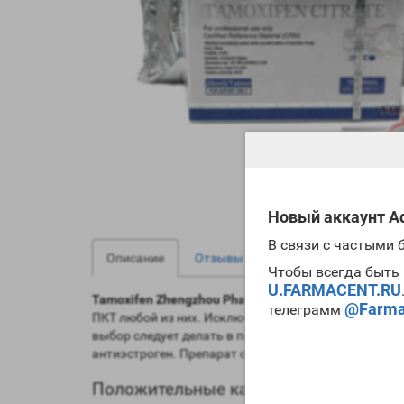
Новый аккаунт Ad
В связи с частыми
0
0
Описание
Отзывы
Вопрос - Ответ
Чтобы всегда быть 
U.FARMACENT.RU
Tamoxifen Zhengzhou Pharmaceutical
во многом обл
@Farma
телеграмм
ПКТ любой из них. Исключением являются курсы с
выбор следует делать в пользу
кломида
. Заметим, 
антиэстроген. Препарат отлично справляется с зад
Положительные качества и эффекты T