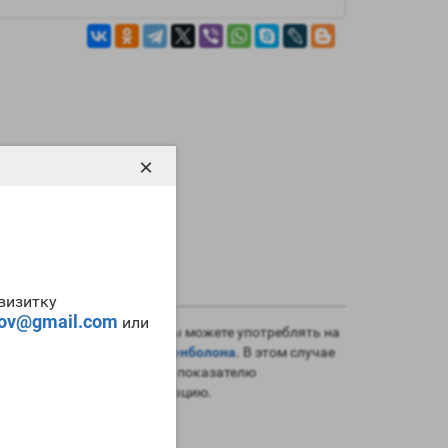
×
-визитку
tov@gmail.com
или
аты взаимозаменяемы, и вы можете употреблять на
например,
нандролона
и
тренболона
. В этом случае
иболее доступный по этому показателю
особен подавлять ароматизацию.