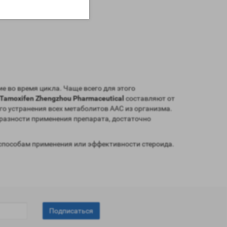
е во время цикла. Чаще всего для этого
Tamoxifen Zhengzhou Pharmaceutical
составляют от
го устранения всех метаболитов ААС из организма.
разности применения препарата, достаточно
способам применения или эффективности стероида.
Подписаться