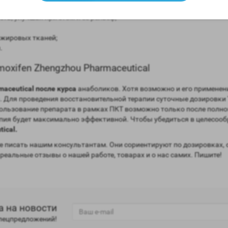
ть, улучшая при этом и ее рельеф;
 жировых тканей;
.
xifen Zhengzhou Pharmaceutical
aceutical после курса
анаболиков. Хотя возможно и его применени
. Для проведения восстановительной терапии суточные дозировки
пользование препарата в рамках ПКТ возможно только после полно
апия будет максимально эффективной. Чтобы убедиться в целесооб
ical.
 писать нашим консультантам. Они сориентируют по дозировках, 
 реальные отзывы о нашей работе, товарах и о нас самих. Пишите!
а на новости
спецпредложений!