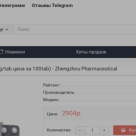
 телеграмм
Отзывы Telegram
де
Новинки
Хиты продаж
/tab цена за 100tab) - Zhengzhou Pharmaceutical
Рейтинг:
Производитель:
Модель:
2904р.
Цена:
-
Ку
Количество:
+