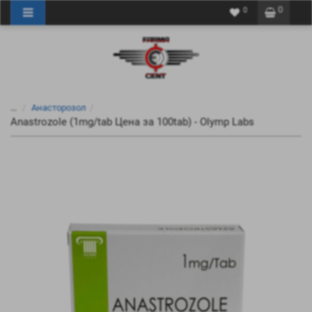
0
0
...
Анасторозол
Anastrozole (1mg/tab Цена за 100tab) - Olymp Labs