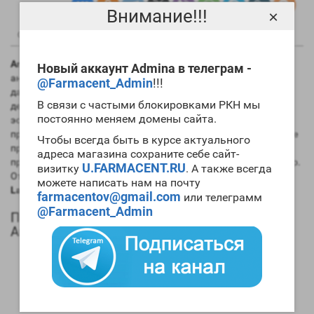
Внимание!!!
×
0
0
Описание
Отзывы
Вопрос - Ответ
Anastrozole Olymp Labs
используется в качестве
Новый аккаунт Admina в телеграм -
антиэстрогена во время мощных анаболических циклов. На
@Farmacent_Admin
!!!
данный момент этот препарат является наиболее
В связи с частыми блокировками РКН мы
действенным средством для борьбы с высоким уровнем
постоянно меняем домены сайта.
эстрогенов. Заметим, что начинающим спортсменам его
применять не имеет смысла, так как ими используется легкие
Чтобы всегда быть в курсе актуального
препараты. А вот для опытных атлетов и спортсменов с
адреса магазина сохраните себе сайт-
предрасположенностью к ароматизации это отличный выбор.
U.FARMACENT.RU
визитку
. А также всегда
Отметим и тот факт, что сочетание
цена Anastrozole Olymp
можете написать нам на почту
Labs
– эффективность находятся на высоком уровне.
farmacentov@gmail.com
или телеграмм
@Farmacent_Admin
Положительные качества и эффекты
Anastrozole Olymp Labs
Мощное антиэстрогенное воздействие на организм;
Активно подавляет процесс ароматизации;
Блокирует концентрацию женских гормонов;
Обладает высоким показателем быстродействия.