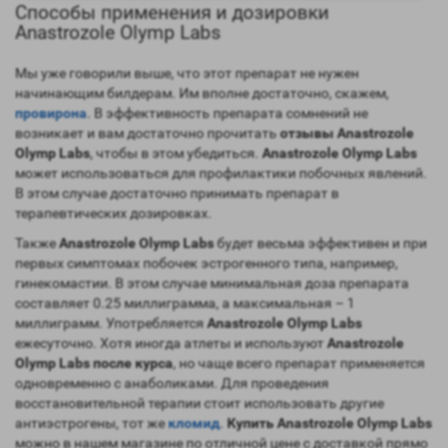
Способы применения и дозировки
Anastrozole Olymp Labs
Мы уже говорили выше, что этот препарат не нужен
начинающим билдерам. Им вполне достаточно, скажем,
провирона
. В эффективность препарата сомнений не
возникает и вам достаточно прочитать
отзывы Anastrozole
Olymp Labs
, чтобы в этом убедиться.
Anastrozole Olymp Labs
может использоваться для профилактики побочных явлений.
В этом случае достаточно принимать препарат в
терапевтических дозировках.
Также
Anastrozole Olymp Labs
будет весьма эффективен и при
первых симптомах побочек эстрогенного типа, например,
гинекомастии. В этом случае минимальная доза препарата
составляет 0.25 миллиграмма, а максимальная – 1
миллиграмм. Употребляется
Anastrozole Olymp Labs
ежесуточно. Хотя иногда атлеты и используют
Anastrozole
Olymp Labs после курса
, но чаще всего препарат применяется
одновременно с анаболиками. Для проведения
восстановительной терапии стоит использовать другие
антиэстрогены, тот же
кломид
.
Купить Anastrozole Olymp Labs
можно в нашем магазине по отличной цене с доставкой прямо