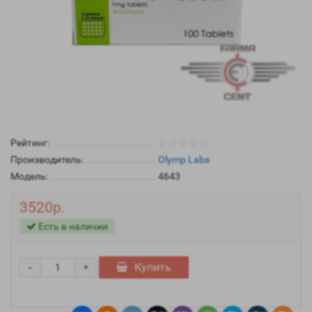
Рейтинг:
Производитель:
Olymp Labs
Модель:
4643
3520р.
Есть в наличии
-
Купить
+