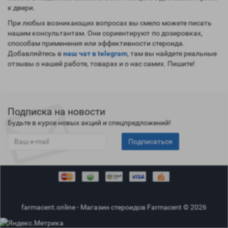
к двери.
При любых возникающих вопросах вы смело можете писать
нашим консультантам. Они сориентируют по дозировках,
способам применения или эффективности стероида.
Добавляйтесь в
наш чат в telegram
, там вы найдете реальные
отзывы о нашей работе, товарах и о нас самих. Пишите!
Подписка на новости
Будьте в курсе новых акций и спецпредложений!
Подписаться
farmacent.online - Магазин стероидов Farmacent © 2026