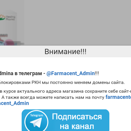
Внимание!!!
mina в телеграм -
@Farmacent_Admin
!!!
 блокировками РКН мы постоянно меняем домены сайта.
в курсе актуального адреса магазина сохраните себе сайт
farmacen
. А также всегда можете написать нам на почту
иэстрогена во время мощных анаболических циклов. На данный мо
cent_Admin
в. Заметим, что начинающим спортсменам его применять не имеет 
ов с предрасположенностью к ароматизации это отличный выбор. О
м уровне.
aridex 10tab Apteka