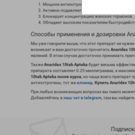
Мощное антиэстрогенное воздействие на орг
Активно подавляет процесс ароматизации.
Блокирует концентрацию женских гормонов.
Обладает высоким показателем быстродейст
Способы применения и дозировки Anar
Мы уже говорили выше, что этот препарат не нуже
возникает и вам достаточно прочитать
Anaridex 10
явлений. В этом случае достаточно принимать преп
Также
Anaridex 10tab Apteka
будет весьма эффектив
препарата составляет 0.25 миллиграмма, а максим
10tab Apteka после курса
, но чаще всего препарат
антиэстрогены, тот же
кломид
.
Купить Anaridex 10t
При любых возникающих вопросах вы смело можете
Добавляйтесь в
наш чат в telegram
, там вы найдете
Подписк