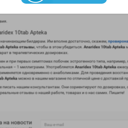
анизм.
вия.
idex 10tab Apteka
н начинающим билдерам. Им вполне достаточно, скажем,
провирон
tab Apteka отзывы
, чтобы в этом убедиться.
Anaridex 10tab Apteka
м
арат в терапевтических дозировках.
ен и при первых симптомах побочек эстрогенного типа, например,
альная – 1 миллиграмм. Употребляется
Anaridex 10tab Apteka
ежесу
 применяется одновременно с анаболиками. Для проведения восстан
ab Apteka
можно в нашем магазине по отличной цене с доставкой пр
 писать нашим консультантам. Они сориентируют по дозировках, 
 реальные отзывы о нашей работе, товарах и о нас самих. Пишите!
а на новости