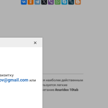
×
-визитку
tov@gmail.com
или
мент этот препарат является наиболее действенным
смысла, так как ими используется легкие
тметим и тот факт, что сочетание
Anaridex 10tab