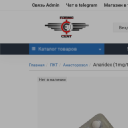
Связь Admin
Чат в telegram
Магазин в
Вез
Каталог
товаров
Anaridex (1mg/t
Главная
ПКТ
Анасторозол
Нет в наличии